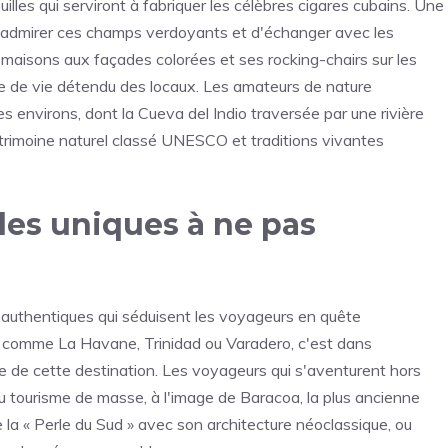
lles qui serviront à fabriquer les célèbres cigares cubains. Une
d'admirer ces champs verdoyants et d'échanger avec les
s maisons aux façades colorées et ses rocking-chairs sur les
ode de vie détendu des locaux. Les amateurs de nature
s environs, dont la Cueva del Indio traversée par une rivière
patrimoine naturel classé UNESCO et traditions vivantes
les uniques à ne pas
es authentiques qui séduisent les voyageurs en quête
s comme La Havane, Trinidad ou Varadero, c'est dans
ie de cette destination. Les voyageurs qui s'aventurent hors
u tourisme de masse, à l'image de Baracoa, la plus ancienne
a « Perle du Sud » avec son architecture néoclassique, ou