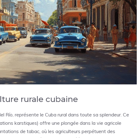
lture rurale cubaine
del Río, représente le Cuba rural dans toute sa splendeur. Ce
tions karstiques) offre une plongée dans la vie agricole
plantations de tabac, où les agriculteurs perpétuent des