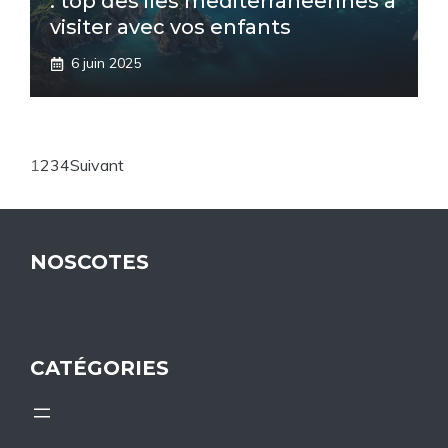
: top des iles mediterraneennes a
visiter avec vos enfants
6 juin 2025
1
2
3
4
Suivant
NOSCOTES
CATÉGORIES