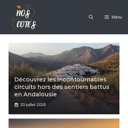
Aller
au
Menu
contenu
Découvrez les incontournables
circuits hors des sentiers battus
en Andalousie
20 juillet 2026