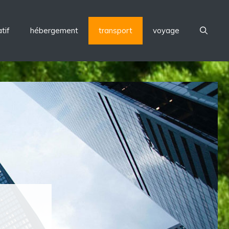
tif
hébergement
transport
voyage