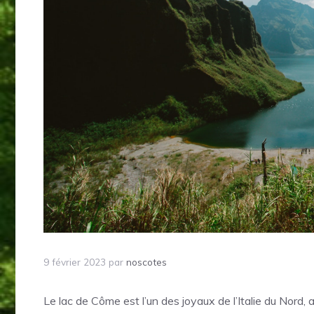
9 février 2023
par
noscotes
Le lac de Côme est l’un des joyaux de l’Italie du Nord,