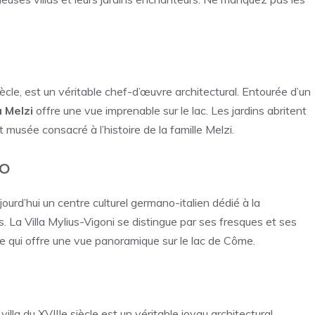
iècle, est un véritable chef-d’œuvre architectural. Entourée d’un
a Melzi
offre une vue imprenable sur le lac. Les jardins abritent
musée consacré à l’histoire de la famille Melzi.
io
ourd’hui un centre culturel germano-italien dédié à la
s. La Villa Mylius-Vigoni se distingue par ses fresques et ses
ise qui offre une vue panoramique sur le lac de Côme.
lla du XVIIIe siècle est un véritable joyau architectural.