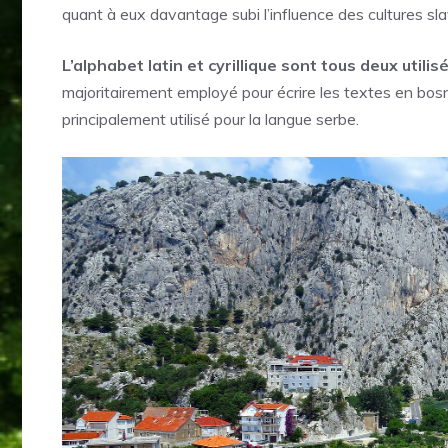
quant à eux davantage subi l’influence des cultures sl
L’alphabet latin et cyrillique sont tous deux util
majoritairement employé pour écrire les textes en bosni
principalement utilisé pour la langue serbe.