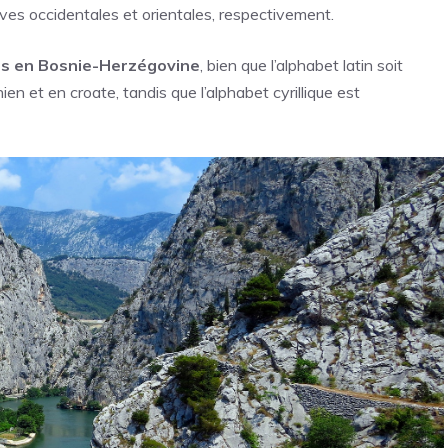
aves occidentales et orientales, respectivement.
isés en Bosnie-Herzégovine
, bien que l’alphabet latin soit
en et en croate, tandis que l’alphabet cyrillique est