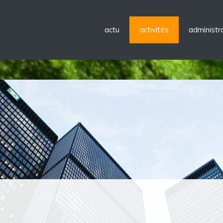
actu
activités
administra