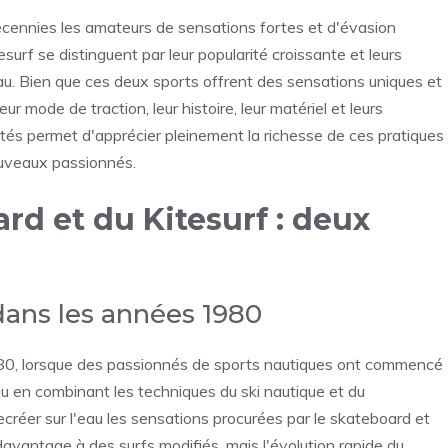
écennies les amateurs de sensations fortes et d'évasion
esurf se distinguent par leur popularité croissante et leurs
eau. Bien que ces deux sports offrent des sensations uniques et
r mode de traction, leur histoire, leur matériel et leurs
cités permet d'apprécier pleinement la richesse de ces pratiques
ouveaux passionnés.
rd et du Kitesurf : deux
ans les années 1980
80, lorsque des passionnés de sports nautiques ont commencé
au en combinant les techniques du ski nautique et du
ecréer sur l'eau les sensations procurées par le skateboard et
vantage à des surfs modifiés, mais l'évolution rapide du