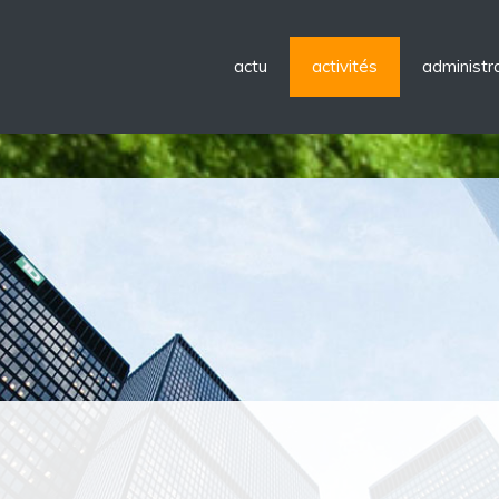
actu
activités
administra